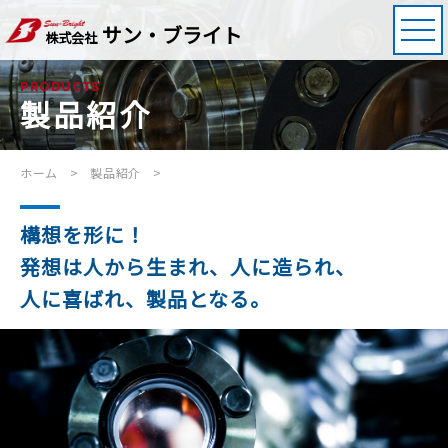
サン・ブライト
株式会社
PRODUCTS
製品紹介
ホーム
製品紹介
構想を形に！
発想は人から生まれ、人に造られ、
人に喜ばれ、製品となる。